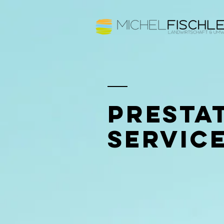
Presta
servic