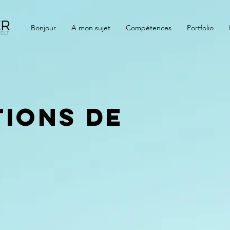
Bonjour
A mon sujet
Compétences
Portfolio
tions de
e