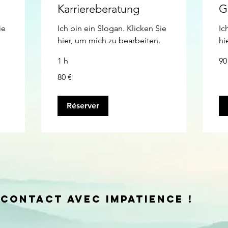
Karriereberatung
G
ie
Ich bin ein Slogan. Klicken Sie
Ic
hier, um mich zu bearbeiten.
hi
90
1 h
90
eur
80
80 €
euros
Réserver
CONTACT AVEC IMPATIENCE !