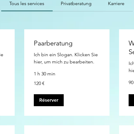
Tous les services
Privatberatung
Karriere
Paarberatung
W
S
ie
Ich bin ein Slogan. Klicken Sie
hier, um mich zu bearbeiten.
Ic
hi
1 h 30 min
90
120
90
120 €
eur
euros
Réserver