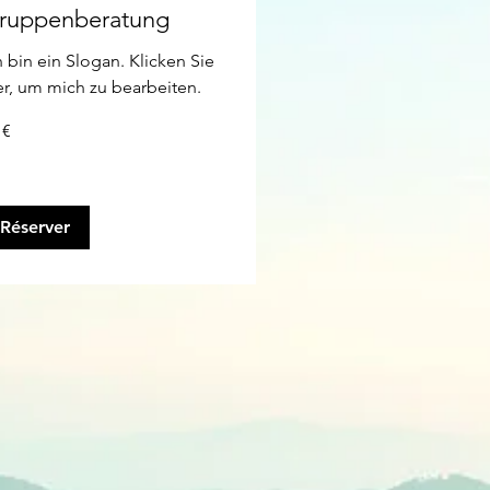
ruppenberatung
h bin ein Slogan. Klicken Sie
er, um mich zu bearbeiten.
 €
os
Réserver