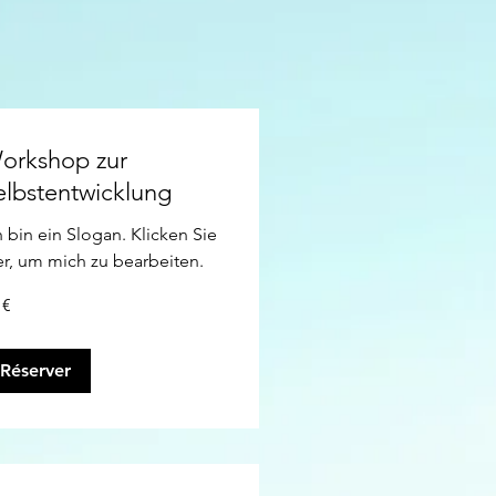
orkshop zur
elbstentwicklung
h bin ein Slogan. Klicken Sie
er, um mich zu bearbeiten.
 €
os
Réserver