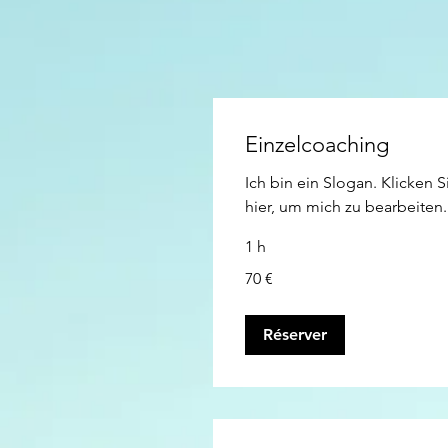
Einzelcoaching
Ich bin ein Slogan. Klicken S
hier, um mich zu bearbeiten.
1 h
70
70 €
euros
Réserver