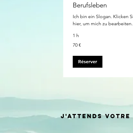
Berufsleben
Ich bin ein Slogan. Klicken S
hier, um mich zu bearbeiten.
1 h
70
70 €
euros
Réserver
J'ATTENDS VOTRE 